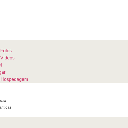
a
 Fotos
 Vídeos
l
gar
de Hospedagem
cial
ânticas