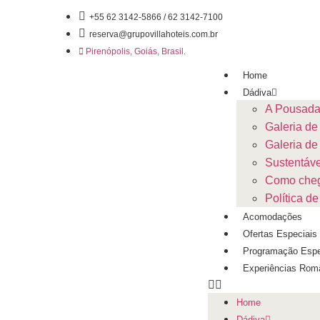
+55 62 3142-5866 / 62 3142-7100
reserva@grupovillahoteis.com.br
Pirenópolis, Goiás, Brasil.
Home
Dádiva
A Pousad
Galeria de
Galeria de
Sustentáve
Como che
Política 
Acomodações
Ofertas Especiais
Programação Espe
Experiências Rom
Home
Dádiva