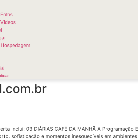
a
 Fotos
 Vídeos
l
gar
de Hospedagem
ial
ticas
l.com.br
erta inclui: 03 DIÁRIAS CAFÉ DA MANHÃ A Programação Es
orto, sofisticação e momentos inesquecíveis em ambient