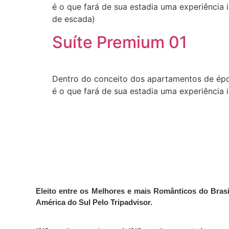
é o que fará de sua estadia uma experiência i
de escada)
Suíte Premium 01
Dentro do conceito dos apartamentos de épo
é o que fará de sua estadia uma experiência i
Eleito entre os Melhores e mais Românticos do Brasi
América do Sul Pelo Tripadvisor.
https://www.fapjunk.com
instagram
Bayrakli
casino
bahis
deneme