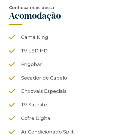
Conheça mais dessa
Acomodação
Cama King
TV LED HD
Frigobar
Secador de Cabelo
Enxovais Especiais
TV Satélite
Cofre Digital
Ar Condicionado Split