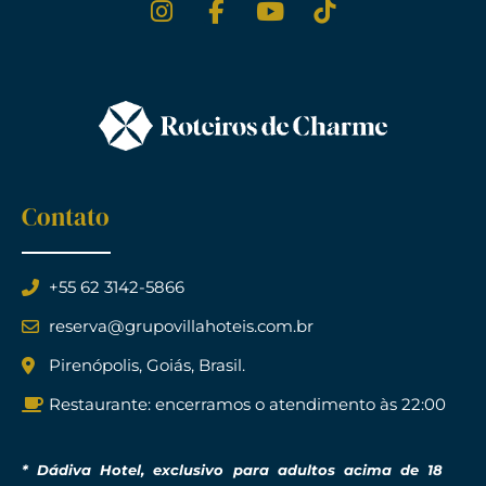
betist
betist
betist
giriş
takipçi
satın
al
Contato
+55 62 3142-5866
reserva@grupovillahoteis.com.br
Pirenópolis, Goiás, Brasil.
Restaurante: encerramos o atendimento às 22:00
* Dádiva Hotel, exclusivo para adultos acima de 18