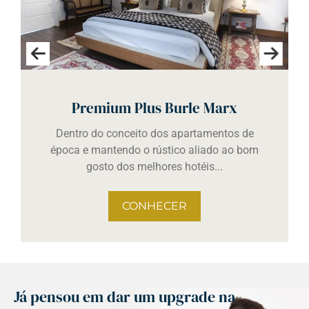
Premium Plus Burle Marx
Dentro do conceito dos apartamentos de
época e mantendo o rústico aliado ao bom
gosto dos melhores hotéis...
CONHECER
Já pensou em dar um upgrade na